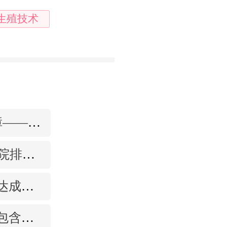
生殖技术
拉玛3更高成功率的保障——泰国超强实验室
2023在天津公立试管医院排名，附带费用明细
花生医疗与陈建明教授达成战略合作，共促精准保胎事业发展
泰国试管多少钱？收费包含什么项目？不成功能退款？