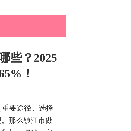
孕育百科
些？2025
综合资讯
孕育知识
65%！
的重要途径。选择
现。那么镇江市做