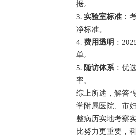
据。
3.
实验室标准
：考
净标准。
4.
费用透明
：20
单。
5.
随访体系
：优
率。
综上所述，解答“
学附属医院、市
整病历实地考察
比努力更重要，