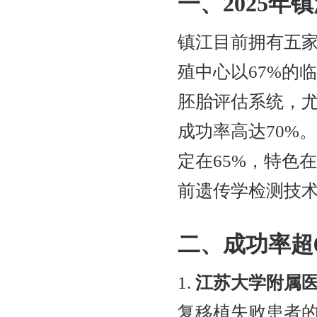
一、2025
镇江目前拥有五
殖中心以67%的
胚胎评估系统，尤
成功率高达70%
定在65%，特色
前遗传学检测技
二、成功率超
1.
江苏大学附属
复移植失败患者的