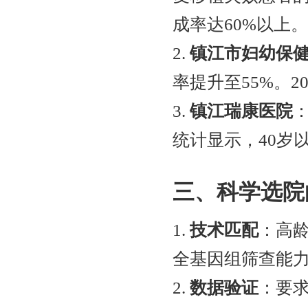
成率达60%以上
2.
镇江市妇幼保
率提升至55%。
3.
镇江瑞康医院
统计显示，40岁
三、科学选院
1.
技术匹配
：高龄
全基因组筛查能
2.
数据验证
：要求