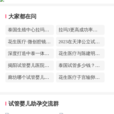
大家都在问
泰国生殖中心拉玛3-更高成功率的保障-治愈系的医院环境
拉玛3更高成功率的保障——泰国超强实验室
花生医疗·微创腔镜中心
2023在天津公立试管医院排名，附带费用明细
深度打造中泰一体化医疗体系！花生医疗中国专家团赴泰考察交流
花生医疗与陈建明教授达成战略合作，共促精准保胎事业发展
揭阳试管婴儿医院排名，附带试管成功率
泰国试管多少钱？收费包含什么项目？不成功能退款？
廊坊哪个试管婴儿医院可以包成功？内附试管费用!
花生医疗子宫输卵管造影中心
试管婴儿助孕交流群