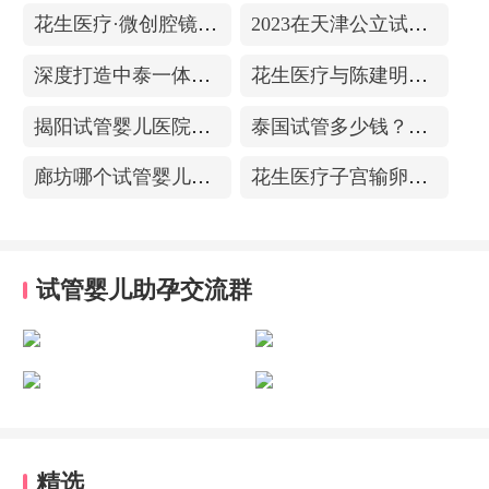
花生医疗·微创腔镜中心
2023在天津公立试管医院排名，附带费用明细
深度打造中泰一体化医疗体系！花生医疗中国专家团赴泰考察交流
花生医疗与陈建明教授达成战略合作，共促精准保胎事业发展
揭阳试管婴儿医院排名，附带试管成功率
泰国试管多少钱？收费包含什么项目？不成功能退款？
廊坊哪个试管婴儿医院可以包成功？内附试管费用!
花生医疗子宫输卵管造影中心
试管婴儿助孕交流群
精选