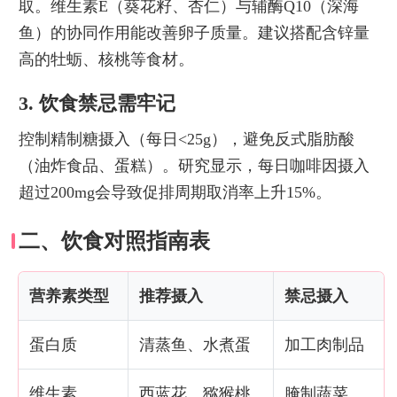
取。维生素E（葵花籽、杏仁）与辅酶Q10（深海
鱼）的协同作用能改善卵子质量。建议搭配含锌量
高的牡蛎、核桃等食材。
3. 饮食禁忌需牢记
控制精制糖摄入（每日<25g），避免反式脂肪酸
（油炸食品、蛋糕）。研究显示，每日咖啡因摄入
超过200mg会导致促排周期取消率上升15%。
二、饮食对照指南表
营养素类型
推荐摄入
禁忌摄入
蛋白质
清蒸鱼、水煮蛋
加工肉制品
维生素
西蓝花、猕猴桃
腌制蔬菜