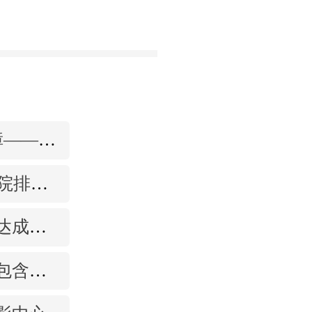
拉玛3更高成功率的保障——泰国超强实验室
2023在天津公立试管医院排名，附带费用明细
花生医疗与陈建明教授达成战略合作，共促精准保胎事业发展
泰国试管多少钱？收费包含什么项目？不成功能退款？