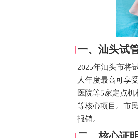
一、汕头试
2025年汕头市
人年度最高可享
医院等5家定点
等核心项目。市
报销。
二、核心证