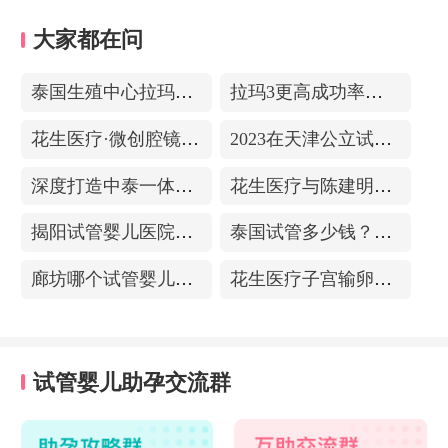
大家都在问
泰国生殖中心拉玛3-更高成功率的保障-治愈系的医院环境
拉玛3更高成功率的保障——泰国超强实验室
花生医疗·微创腔镜中心
2023在天津公立试管医院排名，附带费用明细
深度打造中泰一体化医疗体系！花生医疗中国专家团赴泰考察交流
花生医疗与陈建明教授达成战略合作，共促精准保胎事业发展
揭阳试管婴儿医院排名，附带试管成功率
泰国试管多少钱？收费包含什么项目？不成功能退款？
廊坊哪个试管婴儿医院可以包成功？内附试管费用!
花生医疗子宫输卵管造影中心
试管婴儿助孕交流群