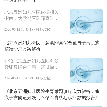
痛循证医学指导
有了新的发展。本文将为您
提供2026年北京试管婴儿医
北京五洲妇儿医院依据相关
院的权威排名和成功率分
指南，为孕期唐氏筛查时机
析，帮助您做出明智的选
选择和坐骨神经痛问题提供
择。
2026-06-12 10:48:15 · 614人浏览
专业循证医学指导，涵盖筛
查方案、干预流程及常见疑
北京五洲妇儿医院：多囊卵巢综合征与子宫肌瘤
问解答等内容。
精准诊疗方案解析
介绍北京五洲妇儿医院对多
囊卵巢综合征与子宫肌瘤的
精准诊疗方案，包括患病
2026-06-12 10:44:29 · 611人浏览
率、诊疗体系、专家资源、
分层诊疗、生活方式干预、
《北京五洲妇儿医院生育难题诊疗实力解析：瘢
常见问题解答等内容。
痕子宫阴道分娩与不孕不育核心诊疗数据报告》