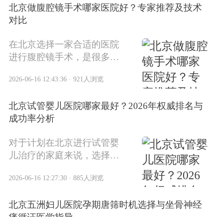
北京做腹腔镜手术哪家医院好？专家推荐及技术
院排行榜前十名等相关信
对比
息。
在北京选择一家合适的医院
进行腹腔镜手术，是很多患
者关心的重要问题。腹腔镜
2026-06-16 12:43:36 · 921人浏览
手术因其创伤小、恢复快等
优点，已经成为许多疾病的
北京试管婴儿医院哪家最好？2026年权威排名与
首选治疗方式。面对众多医
成功率分析
院，如何根据自身情况做出
明智选择，需要从多个方面
对于计划在北京进行试管婴
进行综合考量。
儿治疗的家庭来说，选择一
家合适的医院是成功的关
2026-06-16 12:27:30 · 885人浏览
键。2026年的最新数据显
示，北京地区试管婴儿医院
北京五洲妇儿医院孕期唐筛时机选择与坐骨神经
在技术、设备和服务方面都