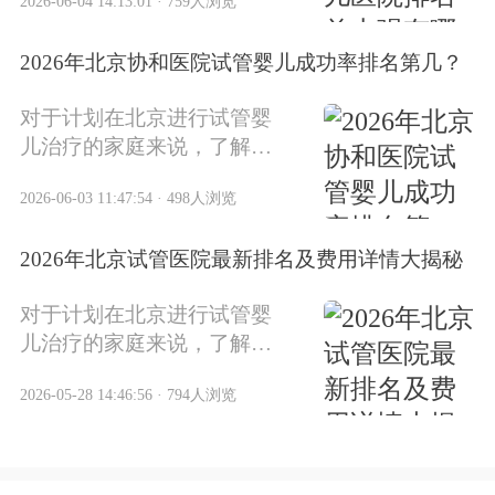
2026-06-04 14:13:01 · 759人浏览
望。2026年，北京市私立试
管婴儿医院在技术、服务、
2026年北京协和医院试管婴儿成功率排名第几？
成功率等方面都有了新的发
展和变化。本文将为您详细
对于计划在北京进行试管婴
介绍2026年北京私立试管婴
儿治疗的家庭来说，了解各
儿医院排名前十强的情况。
医院的排名和成功率至关重
2026-06-03 11:47:54 · 498人浏览
要。2026年，北京协和医院
在试管婴儿领域的表现如
2026年北京试管医院最新排名及费用详情大揭秘
何？它在北京市众多医院中
处于什么位置？本文将为您
对于计划在北京进行试管婴
详细解析。
儿治疗的家庭来说，了解
2026年北京试管医院的最新
2026-05-28 14:46:56 · 794人浏览
排名和费用情况至关重要。
本文将为您详细解析北京地
区主要试管医院的综合实
力、成功率数据以及费用构