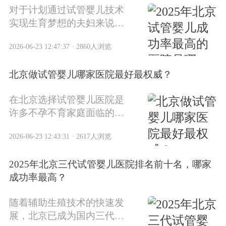
对于计划通过试管婴儿技术
实现生育梦想的夫妇来说，
选择一家成功率高的医院至
2026-06-23 12:47:37 · 2860人浏览
关重要。2025年，北京多家
医院在试管婴儿领域表现出
北京做试管婴儿哪家医院最好最权威？
色，本文将揭晓北京地区试
管婴儿成功率最高的医院榜
在北京选择试管婴儿医院是
单。
许多不孕不育家庭面临的重
要决策。北京作为中国的医
2026-06-23 12:43:31 · 2617人浏览
疗中心，拥有多家在辅助生
殖技术领域具有权威地位的
2025年北京三代试管婴儿医院排名前十名，哪家
医院。本文将为您详细介绍
成功率最高？
北京试管婴儿医院的选择标
准、权威排名、费用情况以
随着辅助生殖技术的快速发
及实用建议。
展，北京已成为国内三代试