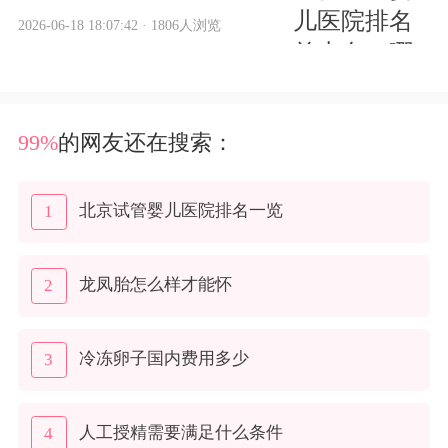
管婴儿技术的重要中心。
2026-06-18 18:07:42 · 1806人浏览
2025年，根据临床妊娠率、
设备先进度、专家团队水平
等核心指标，北京市权威部
门发布了三代试管婴儿医院
排名前十名单。
99%
的网友还在搜索：
北京试管婴儿医院排名一览
1
龙凤胎怎么样才能怀
2
冷冻卵子国内费用多少
3
人工授精需要满足什么条件
4