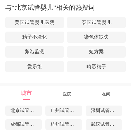
成，帮助您做出更明智的选
与“北京试管婴儿”相关的热搜词
择。
美国试管婴儿医院
泰国试管婴儿
精子不液化
染色体缺失
卵泡监测
短方案
爱乐维
畸形精子
城市
医院
在问
北京试管婴儿
广州试管婴儿
深圳试管婴儿
成都试管婴儿
杭州试管婴儿
武汉试管婴儿