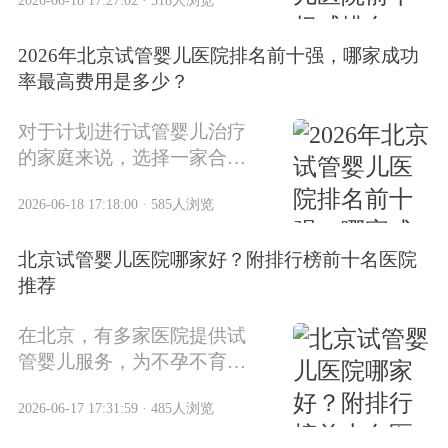
2026-06-18 17:27:02 · 518人浏览
年，北京地区多家医院在三
代试管婴儿技术方面都有了
2026年北京试管婴儿医院排名前十强，哪家成功
新的进展。
率最高费用是多少？
对于计划进行试管婴儿治疗
的家庭来说，选择一家合适
的医院至关重要。2026年北
2026-06-18 17:18:00 · 585人浏览
京试管婴儿医院排名已经出
炉，这份排名基于成功率、
北京试管婴儿医院哪家好？附排行榜前十名医院
技术水平、专家团队和患者
推荐
评价等多个核心指标，为备
孕家庭提供了权威参考。
在北京，有多家医院提供试
管婴儿服务，为不孕不育家
庭带来生育希望。根据2024
2026-06-17 17:31:59 · 485人浏览
年最新数据和患者口碑，为
你介绍北京地区试管婴儿医