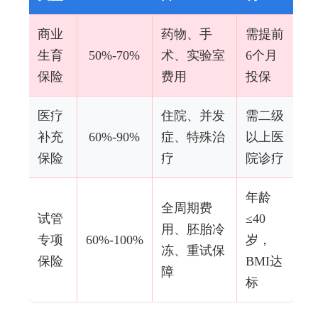
商业
药物、手
需提前
生育
50%-70%
术、实验室
6个月
保险
费用
投保
医疗
住院、并发
需二级
补充
60%-90%
症、特殊治
以上医
保险
疗
院诊疗
年龄
全周期费
试管
≤40
用、胚胎冷
专项
60%-100%
岁，
冻、重试保
保险
BMI达
障
标